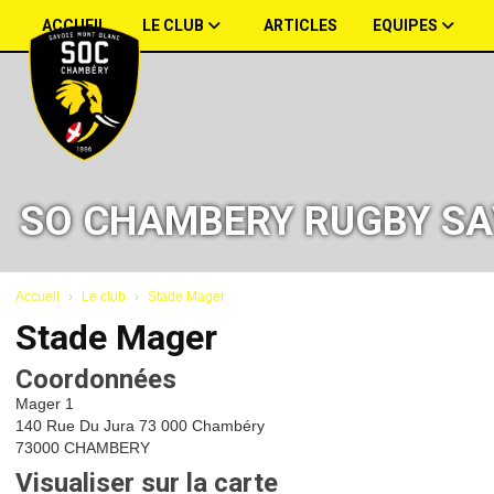
Panneau de gestion des cookies
ACCUEIL
LE CLUB
ARTICLES
EQUIPES
SO CHAMBERY RUGBY SA
Accueil
Le club
Stade Mager
Stade Mager
Coordonnées
Mager 1
140 Rue Du Jura 73 000 Chambéry
73000 CHAMBERY
Visualiser sur la carte